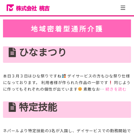
コ
ン
テ
株
ン
式
地域密着型通所介護
ツ
会
へ
社
ス
桃
ひなまつり
キ
吉
ッ
プ
本日３月３日はひな祭りですね
デイサービスの方もひな祭り仕様
になっております。 利用者様が作られた作品の一部です
同じよう
ひ
に作ってもそれぞれの個性が出ています
素敵なお…
続きを読む
な
ま
特定技能
つ
り
ネパールより特定技能の3名が入国し、デイサービスでの勤務開始で