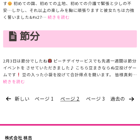
す
初めての国、初めての土地、初めての介護で緊張と少しの不
安…しかし、それ以上の楽しみを胸に頑張りますと彼女たちは力強
特
く誓いました&#x27…
続きを読む
定
技
節分
能
2月3日は節分でしたね
ピーチデイサービスでも先週一週間は節分
イベントを させていただきました♪ こちら豆まきならぬ豆投げゲー
ムです
豆の入った小袋を投げて合計得点を競います。 皆様真剣…
節
続きを読む
分
投
新しい
ページ 1
ページ 2
ページ 3
過去の
稿
の
ペ
ー
ジ
株式会社 桃吉